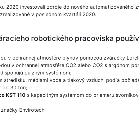
ku 2020 investovali zdroje do nového automatizovaného z
zrealizované v poslednom kvartáli 2020.
racieho robotického pracoviska použí
dou v ochrannej atmosfére plynov pomocou zváračky Lorc
ódou v ochrannej atmosfére CO2 alebo CO2 s argónom pom
y disponujú pulzným systémom;
 stredisku, médiami voda a tlakový vzduch, podľa požiada
 do 30 ton;
co KST 110
s kapacitným systémom do priemeru svorníko
 značky Envirotech.