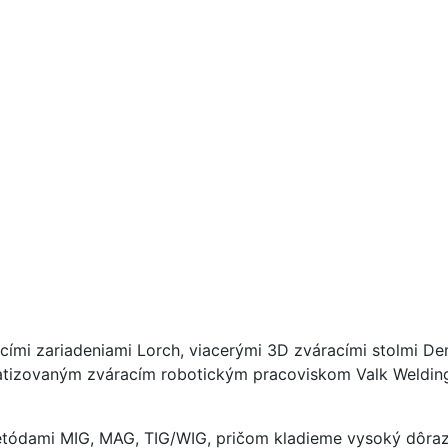
cími zariadeniami Lorch, viacerými 3D zváracími stolmi D
tizovaným zváracím robotickým pracoviskom Valk Welding
etódami MIG, MAG, TIG/WIG, pričom kladieme vysoký dôraz 