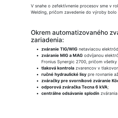
V snahe o zefektívnenie procesov sme v ro
Welding, pričom zavedenie do výroby bolo 
Okrem automatizovaného zvá
zariadenia:
zváranie TIG/WIG
netaviacou elektró
zváranie MIG a MAG
odvíjanou elektr
Fronius Synergic 2700, pričom všetk
tlaková kontrola
zvarencov v tlakovom
ručné hydraulické lisy
pre rovnanie až
zváračky pre svorníkové zváranie Kö
odporová zváračka Tecna 6 kVA
;
centrálne odsávanie splodín
zvárania