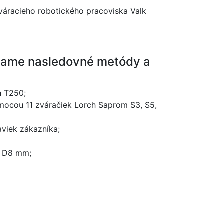
váracieho robotického pracoviska Valk
vame nasledovné metódy a
h T250;
ocou 11 zváračiek Lorch Saprom S3, S5,
viek zákazníka;
v D8 mm;