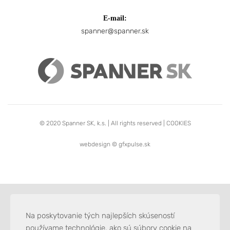
E-mail:
spanner@spanner.sk
© 2020 Spanner SK, k.s. | All rights reserved |
COOKIES
webdesign ©
gfxpulse.sk
Na poskytovanie tých najlepších skúseností
používame technológie, ako sú súbory cookie na